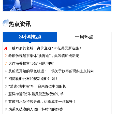
热点资讯
24小时热点
一周热点

一艘19岁的老船，身价直追2.48亿美元新造船！
2
希腊传统船东集体“换赛道”，集装箱船成新宠
3
大连海关扣留43张“问题地图”
4
从船底开始的绿色航运：一场关于效率的现实主义转向
5
招商轮船公布10艘新造船计划！
6
“爱达·地中海”号，迎来首位中国船长！
7
慧洋海运取消2艘灵便型散货船订单
8
莱茵河水位持续走低，运输成本一路飙升！
9
为乘风破浪的人 酿一杯时间的醇香