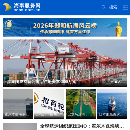
搜索

00万元
宁波舟山港多个港区暂停作业！
霍尔木兹海峡两条航道将关闭，伊朗称将建立新通行模式 ！
25亿元！招商轮船订造5艘油轮，拟设新公司接船
巴拿马运河，再次下调吃水！
日本邮船首次接收中国造LNG运输船
全球航运组织施压IMO：霍尔木兹海峡不得收费