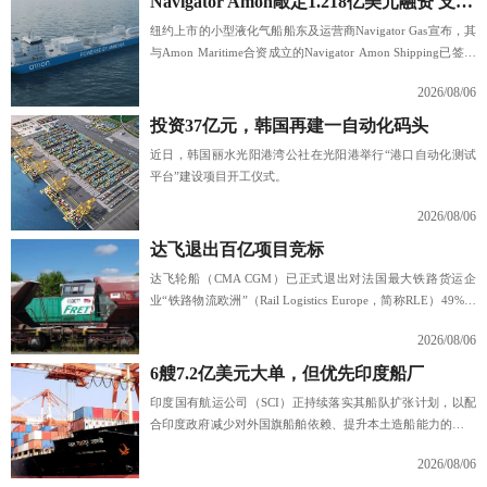
Navigator Amon敲定1.218亿美元融资 支持两艘氨动力运输船建造
纽约上市的小型液化气船船东及运营商Navigator Gas宣布，其
与Amon Maritime合资成立的Navigator Amon Shipping已签署
1.218亿美元融资协议，用于两艘新建氨运输船。
2026/08/06
投资37亿元，韩国再建一自动化码头
近日，韩国丽水光阳港湾公社在光阳港举行“港口自动化测试
平台”建设项目开工仪式。
2026/08/06
达飞退出百亿项目竞标
达飞轮船（CMA CGM）已正式退出对法国最大铁路货运企
业“铁路物流欧洲”（Rail Logistics Europe，简称RLE）49%股
权的收购竞标。
2026/08/06
6艘7.2亿美元大单，但优先印度船厂
印度国有航运公司（SCI）正持续落实其船队扩张计划，以配
合印度政府减少对外国旗船舶依赖、提升本土造船能力的国家
战略。
2026/08/06