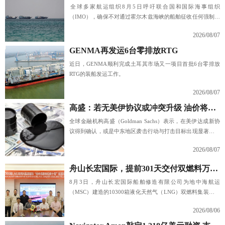
​全球多家航运组织8月5日呼吁联合国和国际海事组织
（IMO），确保不对通过霍尔木兹海峡的船舶征收任何强制性
过境费或费用。
2026/08/07
GENMA再发运6台零排放RTG
近日，GENMA顺利完成土耳其市场又一项目首批6台零排放
RTG的装船发运工作。
2026/08/07
高盛：若无美伊协议或冲突升级 油价将维持80至90美元区
全球金融机构高盛（Goldman Sachs）表示，在美伊达成新协
议得到确认，或是中东地区袭击行动与打击目标出现显著升级
之前，布伦特原油预计将维持在每桶80至90美元区间。
2026/08/07
舟山长宏国际，提前301天交付双燃料万箱船
​8月3日，舟山长宏国际船舶修造有限公司为地中海航运
（MSC）建造的10300箱液化天然气（LNG）双燃料集装箱船
系列第四艘船“MSC STELLA M X”轮（船体号：CHB2040）
2026/08/06
在舟山顺利举行命名交付仪式。