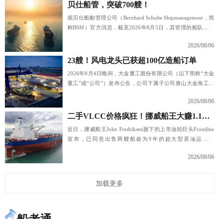
贝仕船管，突破700艘！
据贝仕船舶管理公司（Bernhard Schulte Shipmanagement，简
称BSM）官方消息，截至2026年8月5日，其管理的船队数量
已正式突破700艘，创下公司历史新高。
2026/08/06
23艘！风电龙头已获超100亿造船订单
2026年8月4日晚间，大金重工股份有限公司（以下简称“大金
重工”或“公司”）发布公告，公司下属子公司唐山大金海工海
洋工程有限公司与挪威某船东签署了2艘散货船建造合同，总
2026/08/06
金额折合人民币约10亿元，将按照制造节点分阶段支付款项。
二手VLCC价格疯狂！挪威船王大赚1.1亿美元
近日，挪威船王John Fredriksen旗下的上市油轮巨头Frontline
宣布，已同意出售两艘船龄为9年的超大型原油运输船
（VLCC），交易总价约为2.7亿美元。
2026/08/06